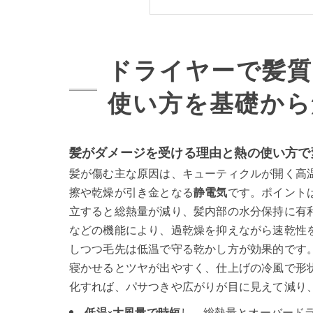
ドライヤーで髪質
使い方を基礎から
髪がダメージを受ける理由と熱の使い方で
髪が傷む主な原因は、キューティクルが開く高
擦や乾燥が引き金となる
静電気
です。ポイント
立すると総熱量が減り、髪内部の水分保持に有
などの機能により、過乾燥を抑えながら速乾性
しつつ毛先は低温で守る乾かし方が効果的です
寝かせるとツヤが出やすく、仕上げの冷風で形
化すれば、パサつきや広がりが目に見えて減り
低温×大風量で時短
し、総熱量とオーバード