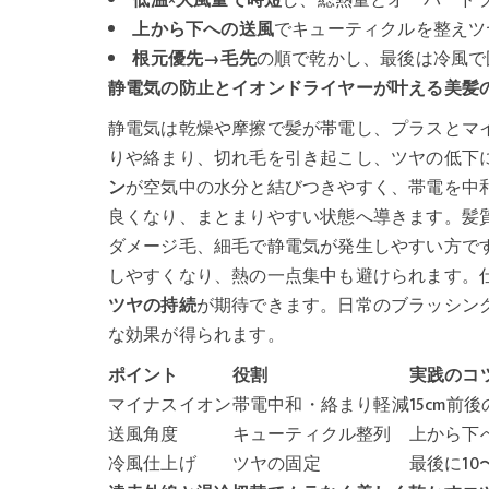
上から下への送風
でキューティクルを整えツ
根元優先→毛先
の順で乾かし、最後は冷風で
静電気の防止とイオンドライヤーが叶える美髪
静電気は乾燥や摩擦で髪が帯電し、プラスとマ
りや絡まり、切れ毛を引き起こし、ツヤの低下
ン
が空気中の水分と結びつきやすく、帯電を中
良くなり、まとまりやすい状態へ導きます。髪
ダメージ毛、細毛で静電気が発生しやすい方で
しやすくなり、熱の一点集中も避けられます。
ツヤの持続
が期待できます。日常のブラッシン
な効果が得られます。
ポイント
役割
実践のコ
マイナスイオン
帯電中和・絡まり軽減
15cm前
送風角度
キューティクル整列
上から下
冷風仕上げ
ツヤの固定
最後に10