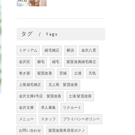
タグ
Tags
ミディアム
縮毛矯正
横浜
金沢八景
金沢区
癖毛
縮毛
髪質改善縮毛矯正
巻き髪
髪質改善
茨城
土浦
天気
上尾縮毛矯正
北上尾 髪質改善
金沢文庫2号店 髪質改善
土浦 髪質改善
金沢文庫
求人募集
リクルート
メニュー
スタッフ
プライバシーポリシー
お問い合わせ
髪質改善美容室ボクノ