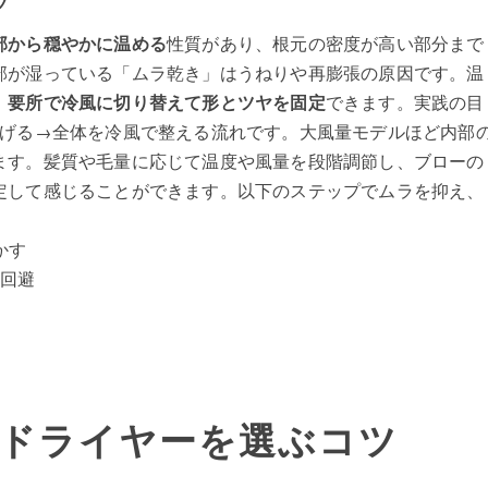
ツ
部から穏やかに温める
性質があり、根元の密度が高い部分まで
部が湿っている「ムラ乾き」はうねりや再膨張の原因です。温
、
要所で冷風に切り替えて形とツヤを固定
できます。実践の目
下げる→全体を冷風で整える流れです。大風量モデルほど内部
ます。髪質や毛量に応じて温度や風量を段階調節し、ブローの
定して感じることができます。以下のステップでムラを抑え、
かす
回避
ドライヤーを選ぶコツ