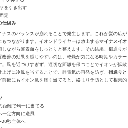
ヤを引き出す
固定
の仕組み
イナスのバランスが崩れることで発生します。これが髪の広が
にもつながります。イオンドライヤーは放出する
マイナスイオ
和しながら髪表面をしっとりと整えます。その結果、櫛通りが
質改善の効果を感じやすいのは、乾燥が気になる時期やカラー
す。風を近づけすぎず、適切な距離を保つことでイオンが拡散
仕上げに冷風を当てることで、静電気の再発を防ぎ、
指通りと
グ前後にもイオン風を軽く当てると、絡まり予防として相乗的
ツ
後の距離で均一に当てる
へ一定方向に送風
〜20秒全体へ