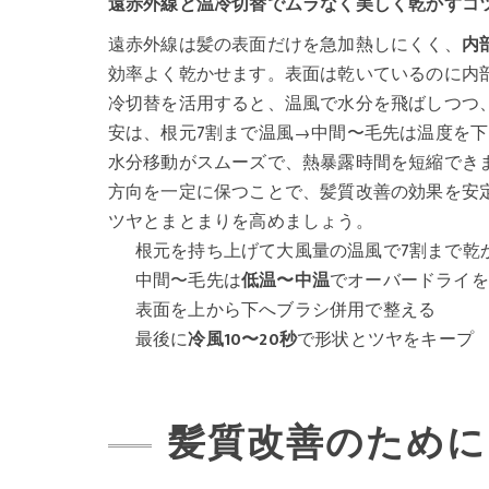
遠赤外線と温冷切替でムラなく美しく乾かすコ
遠赤外線は髪の表面だけを急加熱しにくく、
内
効率よく乾かせます。表面は乾いているのに内
冷切替を活用すると、温風で水分を飛ばしつつ
安は、根元7割まで温風→中間〜毛先は温度を
水分移動がスムーズで、熱暴露時間を短縮でき
方向を一定に保つことで、髪質改善の効果を安
ツヤとまとまりを高めましょう。
根元を持ち上げて大風量の温風で7割まで乾
中間〜毛先は
低温〜中温
でオーバードライを
表面を上から下へブラシ併用で整える
最後に
冷風10〜20秒
で形状とツヤをキープ
髪質改善のために