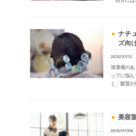
「自分には
ナチ
ズ向
2025/07/12
清潔感のあ
ップに悩ん
く、髪質の
美容
2025/07/06