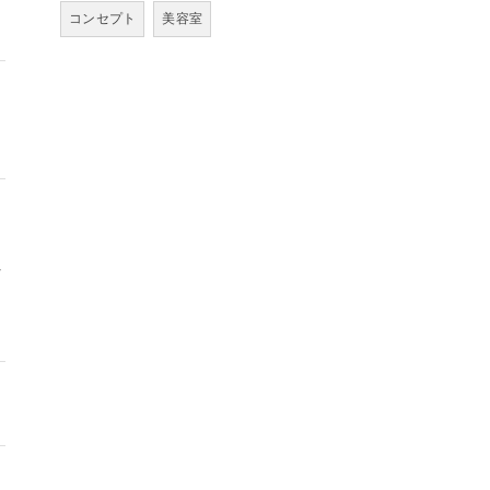
コンセプト
美容室
ャ
な