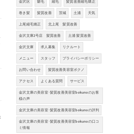
金沢区
癖毛
縮毛
髪質改善縮毛矯正
巻き髪
髪質改善
茨城
土浦
天気
上尾縮毛矯正
北上尾 髪質改善
辺
金沢文庫2号店 髪質改善
土浦 髪質改善
を
金沢文庫
求人募集
リクルート
メニュー
スタッフ
プライバシーポリシー
お問い合わせ
髪質改善美容室ボクノ
アクセス
よくある質問
サービス
金沢文庫の美容室･髪質改善美容室bokunoのお客
様の声
金沢文庫の美容室･髪質改善美容室bokunoの評判
が
金沢文庫の美容室･髪質改善美容室bokunoの口コ
ミ情報