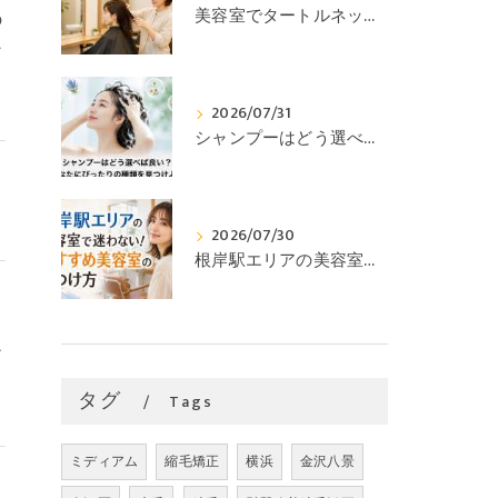
美容室でタートルネックがNGな理由とOK例を解説！汚れ防止も仕上がり安定も叶えるおすすめの服装
の
ン
2026/07/31
シャンプーはどう選べば良い？あなたにぴったりの種類を見つけよう
2026/07/30
根岸駅エリアの美容室で迷わない！おすすめ美容室の見つけ方
ア
タグ
Tags
ミディアム
縮毛矯正
横浜
金沢八景